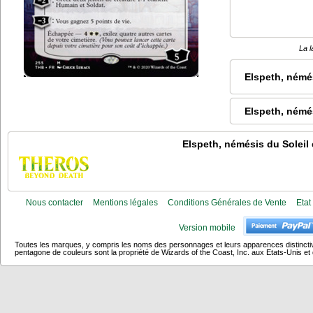
La l
Elspeth, némés
Elspeth, némé
Elspeth, némésis du Soleil
e
Nous contacter
Mentions légales
Conditions Générales de Vente
Etat
Version mobile
Toutes les marques, y compris les noms des personnages et leurs apparences distincti
pentagone de couleurs sont la propriété de Wizards of the Coast, Inc. aux Etats-Unis et