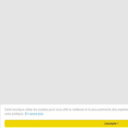
Cette boutique utilise les cookies pour vous offrir la meilleure et la plus pertinente des expér
cette politique.
En savoir plus
J'accepte !