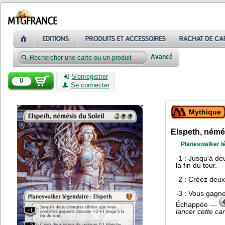
Avancé
S'enregistrer
0
Se connecter
Mythique
Elspeth, némés
Planeswalker lé
-1 : Jusqu'à de
la fin du tour.
-2 : Créez deux
-3 : Vous gagne
Échappée —
lancer cette ca