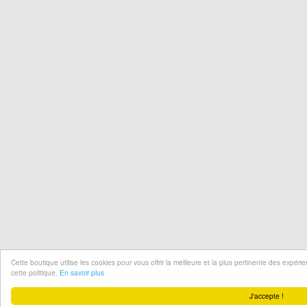
Cette boutique utilise les cookies pour vous offrir la meilleure et la plus pertinente des expér
cette politique.
En savoir plus
J'accepte !