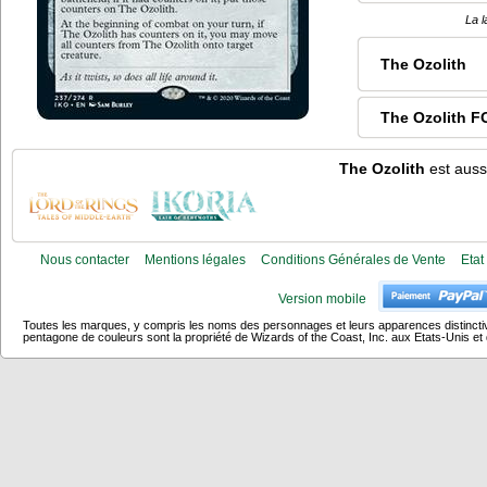
La l
The Ozolith
The Ozolith F
The Ozolith
est aussi
Nous contacter
Mentions légales
Conditions Générales de Vente
Etat
Version mobile
Toutes les marques, y compris les noms des personnages et leurs apparences distincti
pentagone de couleurs sont la propriété de Wizards of the Coast, Inc. aux Etats-Unis et