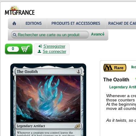
Avancé
S'enregistrer
0
Se connecter
Ik
Rare
The Ozolith
Legendary Arti
Whenever a creat
those counters 
At the beginnin
move all counte
As it twists, so 