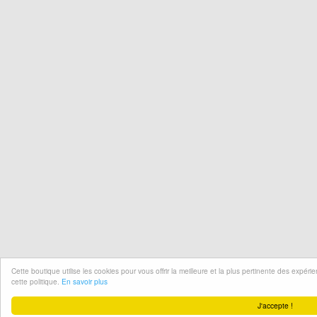
Cette boutique utilise les cookies pour vous offrir la meilleure et la plus pertinente des expér
cette politique.
En savoir plus
J'accepte !