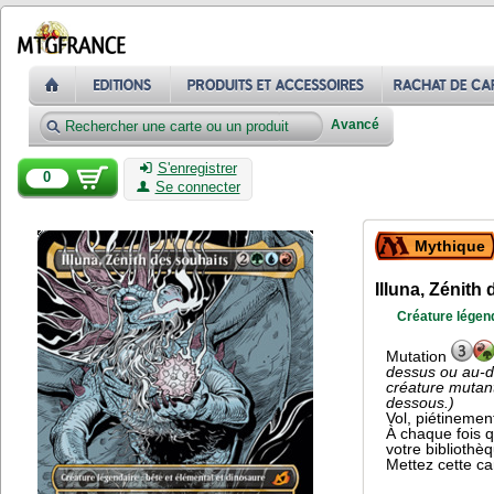
Avancé
S'enregistrer
0
Se connecter
Mythique
Illuna, Zénith
Créature légend
Mutation
dessus ou au-d
créature mutant
dessous.)
Vol, piétinemen
À chaque fois q
votre bibliothè
Mettez cette ca