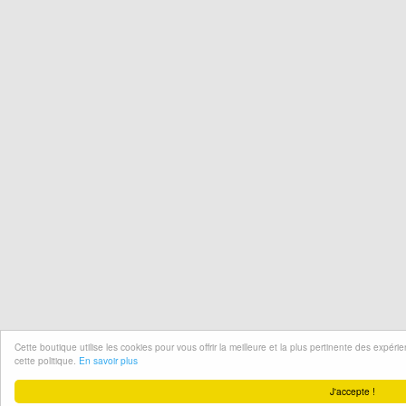
Cette boutique utilise les cookies pour vous offrir la meilleure et la plus pertinente des expér
cette politique.
En savoir plus
J'accepte !