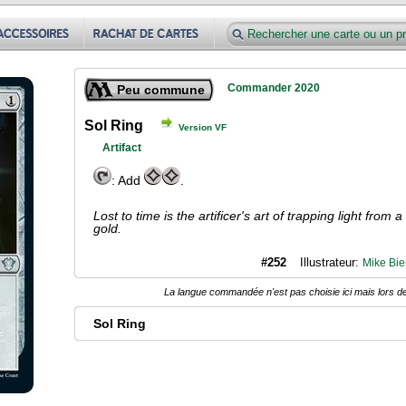
Commander 2020
Peu commune
Sol Ring
Version VF
Artifact
: Add
.
Lost to time is the artificer's art of trapping light from a
gold.
#252
Illustrateur:
Mike Bie
La langue commandée n'est pas choisie ici mais lors de
Sol Ring