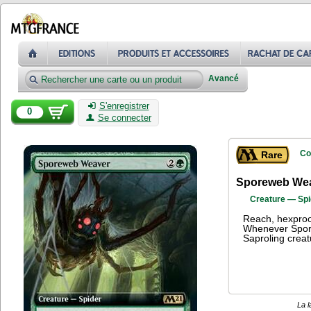
Avancé
S'enregistrer
0
Se connecter
Co
Rare
Sporeweb We
Creature — Spi
Reach, hexproo
Whenever Spore
Saproling creat
La l