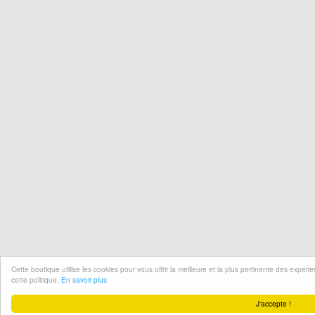
Cette boutique utilise les cookies pour vous offrir la meilleure et la plus pertinente des expér
cette politique.
En savoir plus
J'accepte !