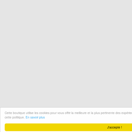
Cette boutique utilise les cookies pour vous offrir la meilleure et la plus pertinente des expér
cette politique.
En savoir plus
J'accepte !