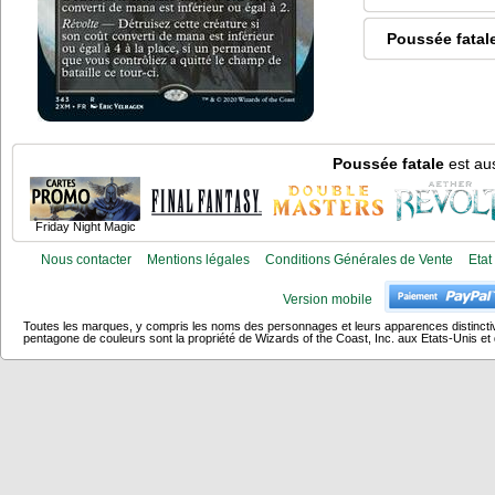
Poussée fatal
Poussée fatale
est aus
Friday Night Magic
Nous contacter
Mentions légales
Conditions Générales de Vente
Etat
Version mobile
Toutes les marques, y compris les noms des personnages et leurs apparences distincti
pentagone de couleurs sont la propriété de Wizards of the Coast, Inc. aux Etats-Unis et