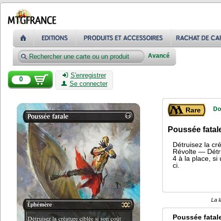
Avancé
S'enregistrer
0
Se connecter
Do
Rare
Poussée fatal
Détruisez la cr
Révolte — Détru
4 à la place, s
ci.
La l
Poussée fatal