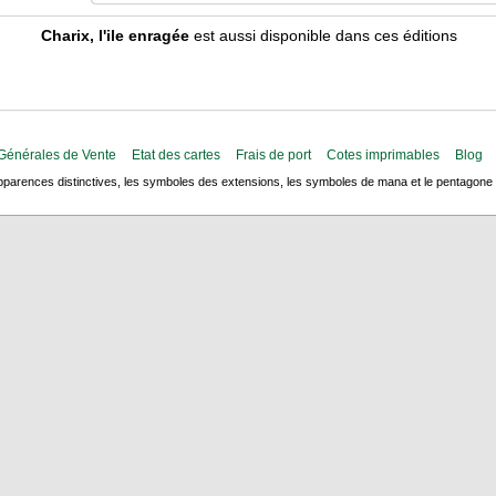
Charix, l'ile enragée
est aussi disponible dans ces éditions
Générales de Vente
Etat des cartes
Frais de port
Cotes imprimables
Blog
arences distinctives, les symboles des extensions, les symboles de mana et le pentagone de