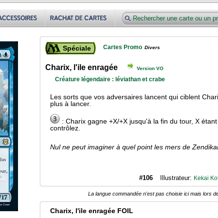
Cartes Promo
Spéciale
Divers
Charix, l'ile enragée
Version VO
Créature légendaire : léviathan et crabe
Les sorts que vos adversaires lancent qui ciblent Chari
plus à lancer.
: Charix gagne +X/+X jusqu'à la fin du tour, X étan
contrôlez.
Nul ne peut imaginer à quel point les mers de Zendika
#106
Illustrateur:
Kekai Ko
La langue commandée n'est pas choisie ici mais lors de
Charix, l'ile enragée FOIL