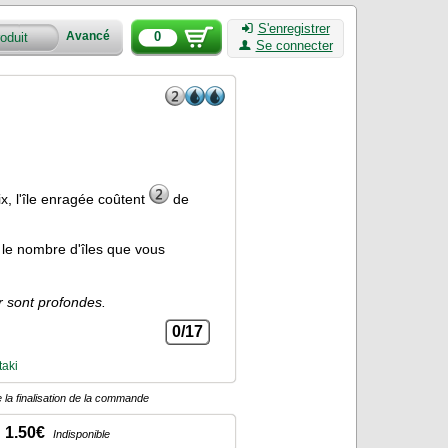
S'enregistrer
0
Avancé
Se connecter
x, l'île enragée coûtent
de
t le nombre d'îles que vous
r sont profondes.
0/17
taki
 la finalisation de la commande
1.50€
Indisponible