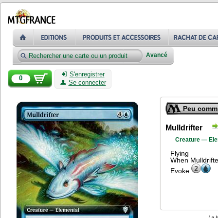
Avancé
S'enregistrer
0
Se connecter
Peu comm
Mulldrifter
Creature — El
Flying
When Mulldrifte
Evoke
La l