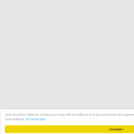
Cette boutique utilise les cookies pour vous offrir la meilleure et la plus pertinente des expér
cette politique.
En savoir plus
J'accepte !