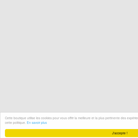
Cette boutique utilise les cookies pour vous offrir la meilleure et la plus pertinente des expér
cette politique.
En savoir plus
J'accepte !