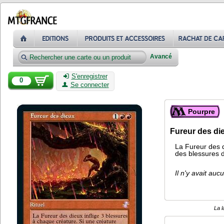
Avancé
S'enregistrer
0
Se connecter
Pourpre
Fureur des di
La Fureur des d
des blessures d
Il n'y avait auc
La l