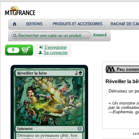
Avancé
S'enregistrer
0
Se connecter
Peu comm
Réveiller la bê
Détruisez un pe
« Un monstre s
par la civilisati
—Euphemia, ga
La l