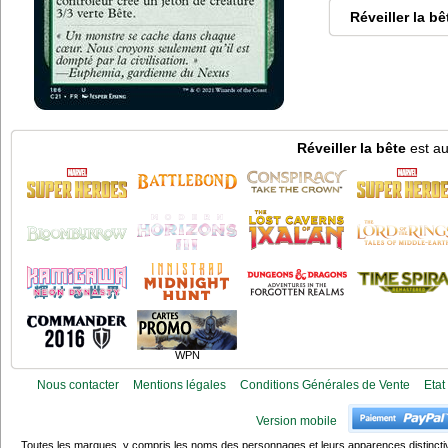
Réveiller la bê
Réveiller la bête
est au
WPN
Nous contacter
Mentions légales
Conditions Générales de Vente
Etat
Version mobile
Toutes les marques, y compris les noms des personnages et leurs apparences distincti