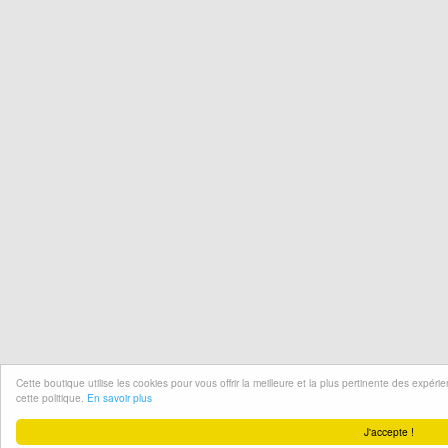
Cette boutique utilise les cookies pour vous offrir la meilleure et la plus pertinente des expér
cette politique.
En savoir plus
J'accepte !