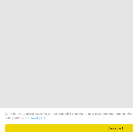
Cette boutique utilise les cookies pour vous offrir la meilleure et la plus pertinente des expér
cette politique.
En savoir plus
J'accepte !