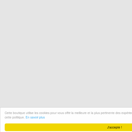
Cette boutique utilise les cookies pour vous offrir la meilleure et la plus pertinente des expér
cette politique.
En savoir plus
J'accepte !