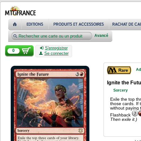
Avancé
S'enregistrer
0
Se connecter
Ad
Rare
Ignite the Fut
Sorcery
Exile the top th
those cards. If
without paying 
Flashback
Then exile it.)