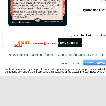
La l
Ignite the Fut
Ignite the Future
est au
Nous contacter
Mentions légales
Conditions Générales de Vente
Etat
Version mobile
Toutes les marques, y compris les noms des personnages et leurs apparences distincti
pentagone de couleurs sont la propriété de Wizards of the Coast, Inc. aux Etats-Unis et