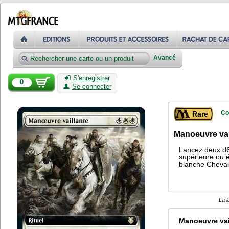
Avancé
S'enregistrer
0
Se connecter
Co
Rare
Manoeuvre vai
Lancez deux d6 
supérieure ou é
blanche Chevalie
La l
Manoeuvre vai