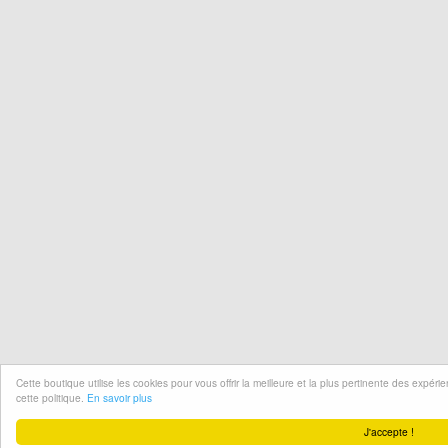
Cette boutique utilise les cookies pour vous offrir la meilleure et la plus pertinente des expér
cette politique.
En savoir plus
J'accepte !