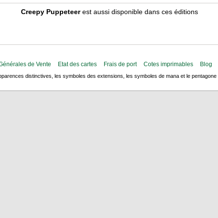
Creepy Puppeteer
est aussi disponible dans ces éditions
Générales de Vente
Etat des cartes
Frais de port
Cotes imprimables
Blog
arences distinctives, les symboles des extensions, les symboles de mana et le pentagone de