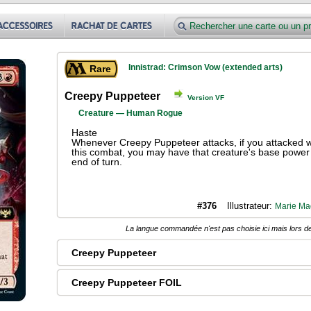
Innistrad: Crimson Vow (extended arts)
Rare
Creepy Puppeteer
Version VF
Creature — Human Rogue
Haste
Whenever Creepy Puppeteer attacks, if you attacked wi
this combat, you may have that creature's base power
end of turn.
#376
Illustrateur:
Marie Ma
La langue commandée n'est pas choisie ici mais lors de
Creepy Puppeteer
Creepy Puppeteer FOIL