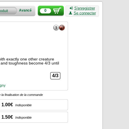
S'enregistrer
0
Avancé
Se connecter
th exactly one other creature
 and toughness become 4/3 until
4/3
gny
 la finalisation de la commande
1.00€
Indisponible
1.50€
Indisponible