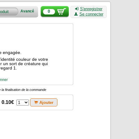
S'enregistrer
0
Avancé
Se connecter
le engagée.
identité couleur de votre
un sort de créature qui
regard 1.
nner
 la finalisation de la commande
0.10€
Ajouter