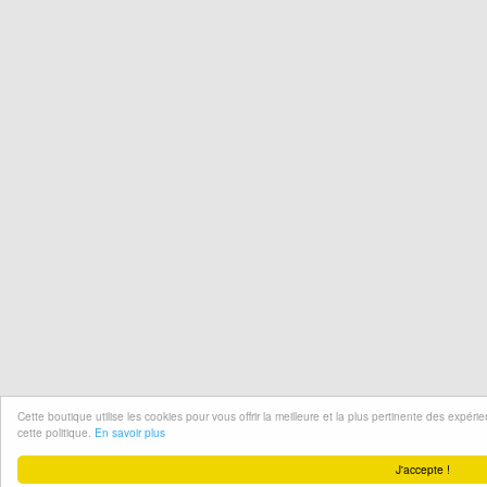
Cette boutique utilise les cookies pour vous offrir la meilleure et la plus pertinente des expér
cette politique.
En savoir plus
J'accepte !