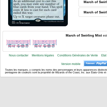
March of Swirl
March of Swirl
March of Swirling Mist
est
Nous contacter
Mentions légales
Conditions Générales de Vente
Etat
Version mobile
Toutes les marques, y compris les noms des personnages et leurs apparences distincti
pentagone de couleurs sont la propriété de Wizards of the Coast, Inc. aux Etats-Unis et