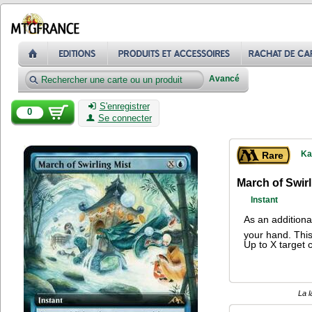
Avancé
S'enregistrer
0
Se connecter
Ka
Rare
March of Swirl
Instant
As an additiona
your hand. This
Up to X target 
La l