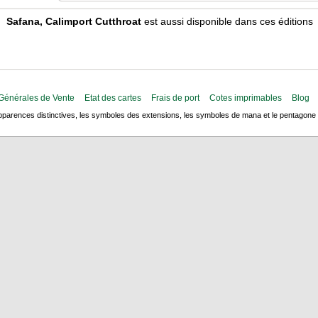
Safana, Calimport Cutthroat
est aussi disponible dans ces éditions
Générales de Vente
Etat des cartes
Frais de port
Cotes imprimables
Blog
arences distinctives, les symboles des extensions, les symboles de mana et le pentagone de