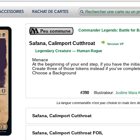
Commander Legends: Battle for Ba
Peu commune
Safana, Calimport Cutthroat
Version VF
Legendary Creature — Human Rogue
Menace
At the beginning of your end step, if you have the initi
Create three of those tokens instead if you've comple
Choose a Background
#390
Illustrateur:
Justine Mara 
La langue commandée n'est pas choisie ici mais lors de
Safana, Calimport Cutthroat
Safana, Calimport Cutthroat FOIL