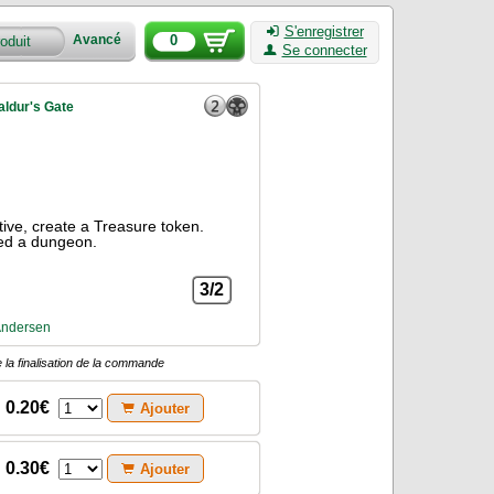
S'enregistrer
0
Avancé
Se connecter
ldur's Gate
ative, create a Treasure token.
ted a dungeon.
3/2
Andersen
 la finalisation de la commande
0.20€
Ajouter
0.30€
Ajouter