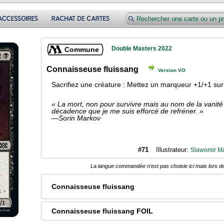
Double Masters 2022
Commune
Connaisseuse fluissang
Version VO
Sacrifiez une créature : Mettez un marqueur +1/+1 sur
« La mort, non pour survivre mais au nom de la vanité et
décadence que je me suis efforcé de refréner. »
—Sorin Markov
#71
Illustrateur:
Slawomir M
La langue commandée n'est pas choisie ici mais lors de
Connaisseuse fluissang
Connaisseuse fluissang FOIL