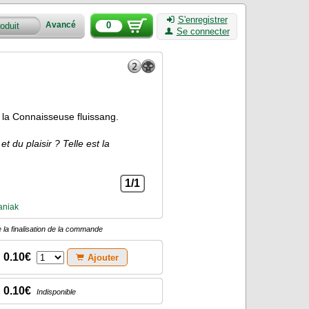
S'enregistrer
0
Avancé
Se connecter
 la Connaisseuse fluissang.
 du plaisir ? Telle est la
1/1
aniak
 la finalisation de la commande
0.10€
Ajouter
0.10€
Indisponible