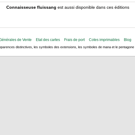
Connaisseuse fluissang
est aussi disponible dans ces éditions
Générales de Vente
Etat des cartes
Frais de port
Cotes imprimables
Blog
arences distinctives, les symboles des extensions, les symboles de mana et le pentagone de