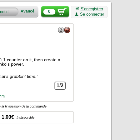
S'enregistrer
0
Avancé
Se connecter
+1 counter on it, then create a
nko's power.
at's grabbin' time."
1/2
ehm
 la finalisation de la commande
1.00€
Indisponible