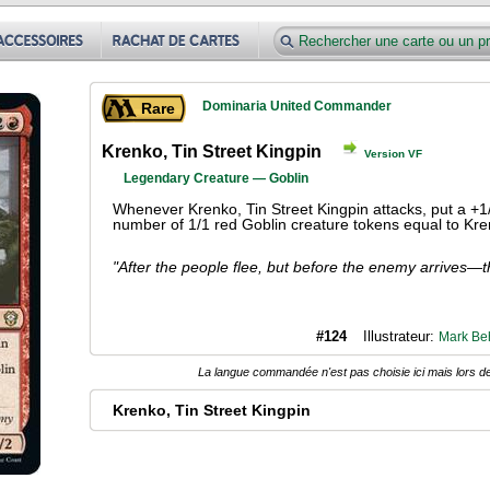
Dominaria United Commander
Rare
Krenko, Tin Street Kingpin
Version VF
Legendary Creature — Goblin
Whenever Krenko, Tin Street Kingpin attacks, put a +1/
number of 1/1 red Goblin creature tokens equal to Kre
"After the people flee, but before the enemy arrives—th
#124
Illustrateur:
Mark B
La langue commandée n'est pas choisie ici mais lors de
Krenko, Tin Street Kingpin