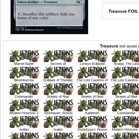
Treasure FOIL
Treasure
est aussi 
Marvel Super
Secrets of
Lorwyn Eclipsed
Avatar: The Last
Heroes
Strixhaven
Airbender
Bloomburrow
Outlaws of Thunder
The Lost Caverns of
The Lost Caverns 
Junction
Ixalan
Ixalan
Commander
Streets of New
Streets of New
Streets of New
Legends: Battle for
Capenna
Capenna
Capenna
Baldur's Gate
Modern Horizons 2
Strixhaven: School
Kaldheim
Commander
of Mages
Legends
Ixalan
Ixalan
Duskmourn: House
Modern Horizons
of Horror