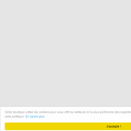
Cette boutique utilise les cookies pour vous offrir la meilleure et la plus pertinente des expér
cette politique.
En savoir plus
J'accepte !