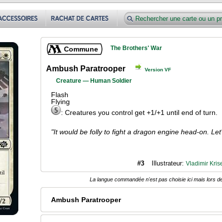
The Brothers' War
Commune
Ambush Paratrooper
Version VF
Creature — Human Soldier
Flash
Flying
: Creatures you control get +1/+1 until end of turn.
"It would be folly to fight a dragon engine head-on. Let'
#3
Illustrateur:
Vladimir Kris
La langue commandée n'est pas choisie ici mais lors de
Ambush Paratrooper