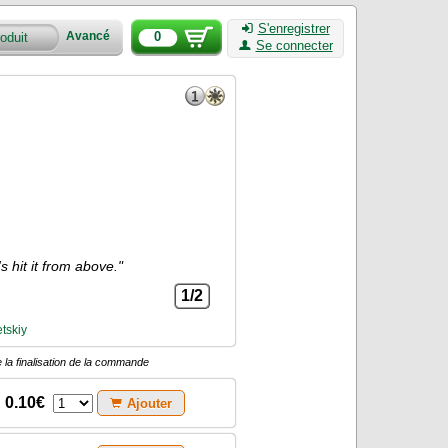
S'enregistrer
0
Avancé
Se connecter
s hit it from above."
1/2
etskiy
 la finalisation de la commande
0.10€
Ajouter