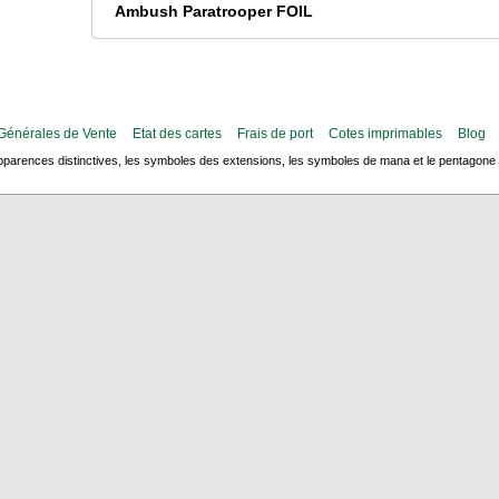
Ambush Paratrooper FOIL
Générales de Vente
Etat des cartes
Frais de port
Cotes imprimables
Blog
arences distinctives, les symboles des extensions, les symboles de mana et le pentagone de