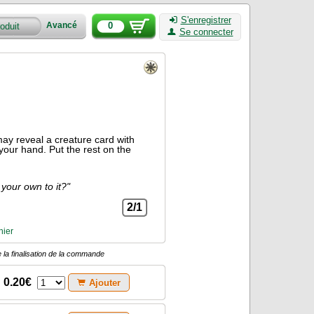
S'enregistrer
0
Avancé
Se connecter
 may reveal a creature card with
your hand. Put the rest on the
 your own to it?"
2/1
nier
 la finalisation de la commande
0.20€
Ajouter