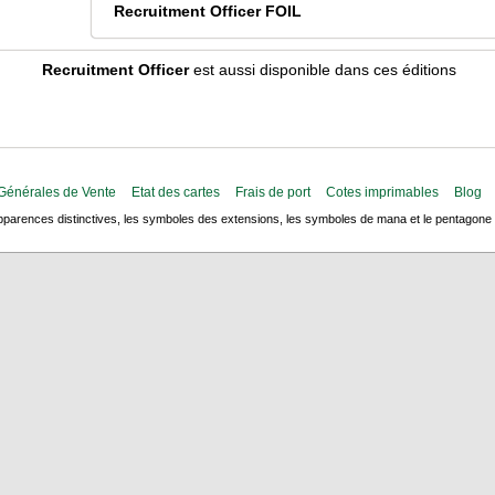
Recruitment Officer FOIL
Recruitment Officer
est aussi disponible dans ces éditions
Générales de Vente
Etat des cartes
Frais de port
Cotes imprimables
Blog
arences distinctives, les symboles des extensions, les symboles de mana et le pentagone de