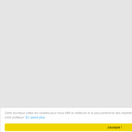
Cette boutique utilise les cookies pour vous offrir la meilleure et la plus pertinente des expér
cette politique.
En savoir plus
J'accepte !