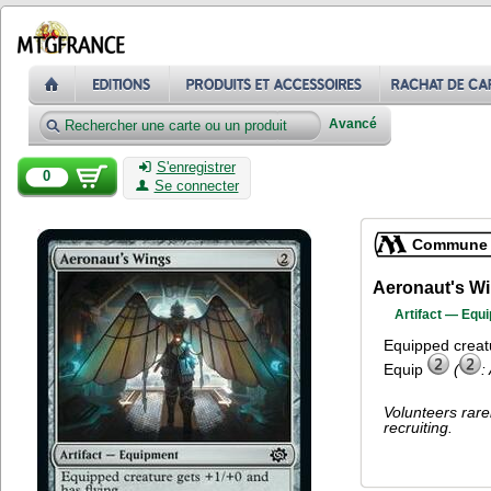
Avancé
S'enregistrer
0
Se connecter
Commune
Aeronaut's W
Artifact — Equ
Equipped creatu
Equip
(
:
Volunteers rare
recruiting.