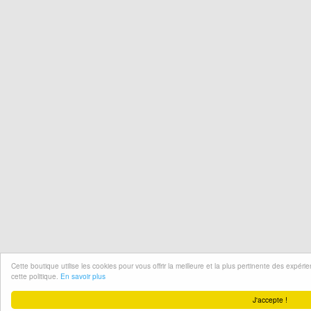
Cette boutique utilise les cookies pour vous offrir la meilleure et la plus pertinente des expér
cette politique.
En savoir plus
J'accepte !