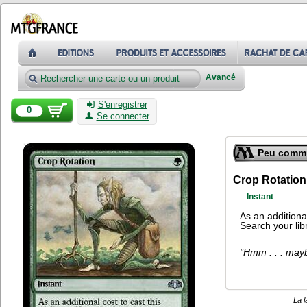
Avancé
S'enregistrer
0
Se connecter
Peu comm
Crop Rotation
Instant
As an additional
Search your libr
"Hmm . . . mayb
La l