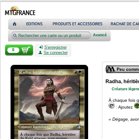
Avancé
S'enregistrer
0
Se connecter
Peu comm
Radha, héritiè
Créature légenda
À chaque fois 
: Ajoutez
« Dégage, avort