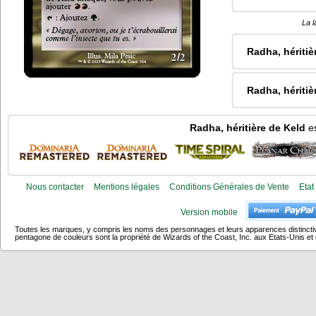
La l
Radha, héritiè
Radha, héritiè
Radha, héritière de Keld
es
Nous contacter
Mentions légales
Conditions Générales de Vente
Etat
Version mobile
Toutes les marques, y compris les noms des personnages et leurs apparences distincti
pentagone de couleurs sont la propriété de Wizards of the Coast, Inc. aux Etats-Unis et