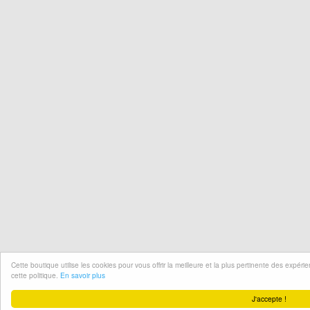
Cette boutique utilise les cookies pour vous offrir la meilleure et la plus pertinente des expér
cette politique.
En savoir plus
J'accepte !