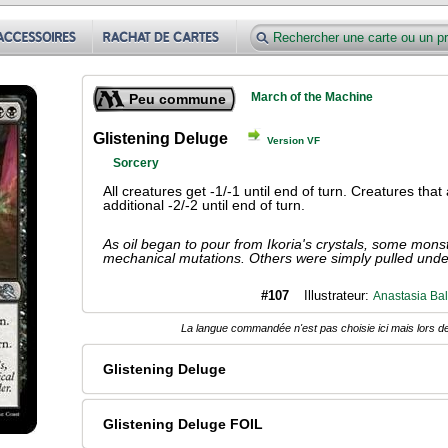
March of the Machine
Peu commune
Glistening Deluge
Version VF
Sorcery
All creatures get -1/-1 until end of turn. Creatures tha
additional -2/-2 until end of turn.
As oil began to pour from Ikoria's crystals, some mon
mechanical mutations. Others were simply pulled unde
#107
Illustrateur:
Anastasia Ba
La langue commandée n'est pas choisie ici mais lors de
Glistening Deluge
Glistening Deluge FOIL