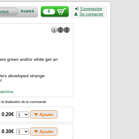
S'enregistrer
0
Avancé
Se connecter
t are green and/or white get an
sters developed strange
r.
lakchina
 la finalisation de la commande
0.20€
Ajouter
0.30€
Ajouter