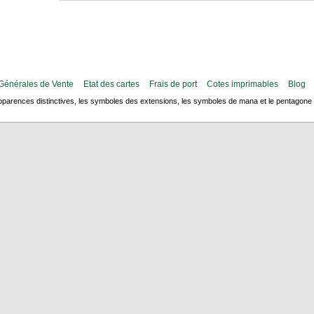
Générales de Vente
Etat des cartes
Frais de port
Cotes imprimables
Blog
arences distinctives, les symboles des extensions, les symboles de mana et le pentagone de