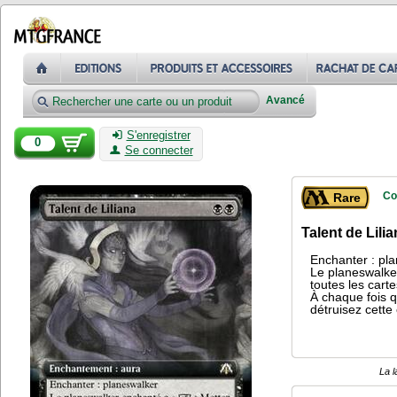
Avancé
S'enregistrer
0
Se connecter
Co
Rare
Talent de Lili
Enchanter : pl
Le planeswalker
toutes les cart
À chaque fois q
détruisez cette
La l