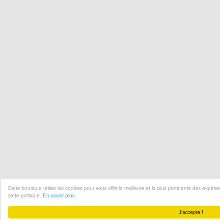
Cette boutique utilise les cookies pour vous offrir la meilleure et la plus pertinente des expér
cette politique.
En savoir plus
J'accepte !