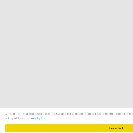
Cette boutique utilise les cookies pour vous offrir la meilleure et la plus pertinente des expér
cette politique.
En savoir plus
J'accepte !