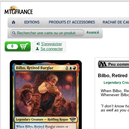
Avancé
S'enregistrer
0
Se connecter
Peu comm
Bilbo, Retired
Legendary Crea
When Bilbo, Ret
Whenever Bilbo
"I don't know ha
as well as you 