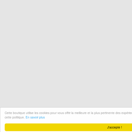
Cette boutique utilise les cookies pour vous offrir la meilleure et la plus pertinente des expér
cette politique.
En savoir plus
J'accepte !