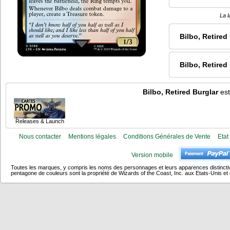
La l
Bilbo, Retired
Bilbo, Retired
Bilbo, Retired Burglar
est
Releases & Launch
Nous contacter
Mentions légales
Conditions Générales de Vente
Etat
Version mobile
Toutes les marques, y compris les noms des personnages et leurs apparences distincti
pentagone de couleurs sont la propriété de Wizards of the Coast, Inc. aux Etats-Unis et