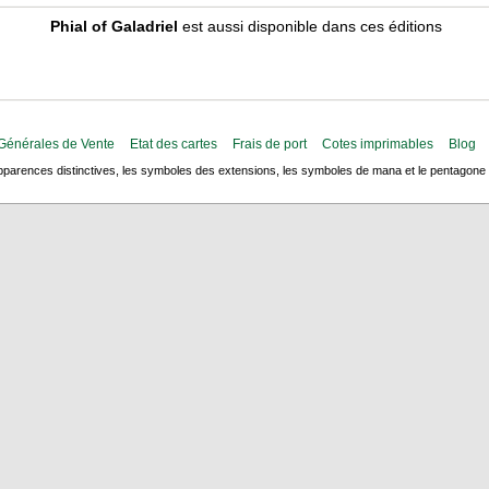
Phial of Galadriel
est aussi disponible dans ces éditions
Générales de Vente
Etat des cartes
Frais de port
Cotes imprimables
Blog
arences distinctives, les symboles des extensions, les symboles de mana et le pentagone de