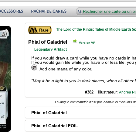
The Lord of the Rings: Tales of Middle Earth (
Rare
Phial of Galadriel
Version VF
Legendary Artifact
If you would draw a card while you have no cards in h
If you would gain life while you have 5 or less life, you
: Add one mana of any color.
"May it be a light to you in dark places, when all other l
#382
Illustrateur:
Andrea Pi
La langue commandée n'est pas choisie ici mais lors de
Phial of Galadriel
Phial of Galadriel FOIL