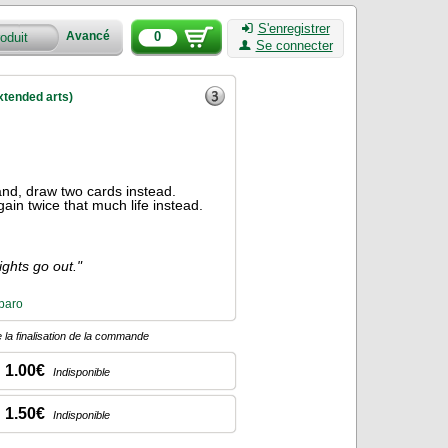
S'enregistrer
0
Avancé
Se connecter
extended arts)
and, draw two cards instead.
 gain twice that much life instead.
ights go out."
paro
 la finalisation de la commande
1.00€
Indisponible
1.50€
Indisponible