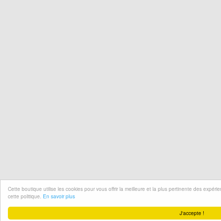
Cette boutique utilise les cookies pour vous offrir la meilleure et la plus pertinente des expér
cette politique.
En savoir plus
J'accepte !