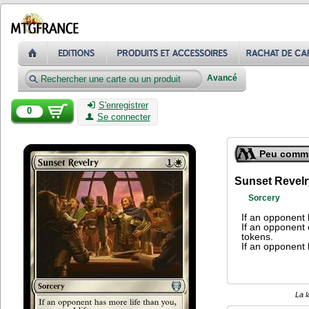
Avancé
S'enregistrer
0
Se connecter
Peu comm
Sunset Revelr
Sorcery
If an opponent 
If an opponent 
tokens.
If an opponent 
La l