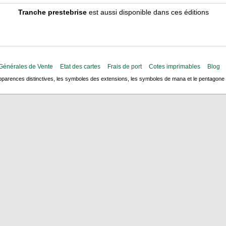
Tranche prestebrise
est aussi disponible dans ces éditions
Générales de Vente
Etat des cartes
Frais de port
Cotes imprimables
Blog
arences distinctives, les symboles des extensions, les symboles de mana et le pentagone de