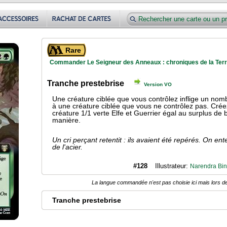
Rare
Commander Le Seigneur des Anneaux : chroniques de la Terre
Tranche prestebrise
Version VO
Une créature ciblée que vous contrôlez inflige un nom
à une créature ciblée que vous ne contrôlez pas. Cré
créature 1/1 verte Elfe et Guerrier égal au surplus de b
manière.
Un cri perçant retentit : ils avaient été repérés. On ent
de l'acier.
#128
Illustrateur:
Narendra Bin
La langue commandée n'est pas choisie ici mais lors de
Tranche prestebrise