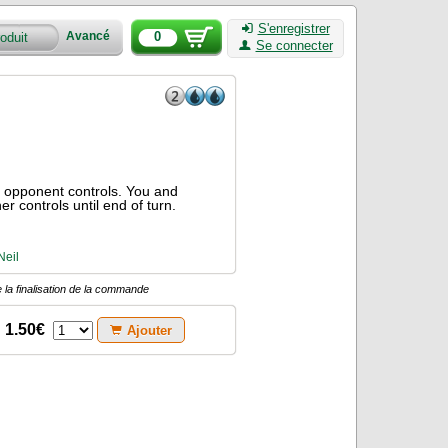
S'enregistrer
0
Avancé
Se connecter
et opponent controls. You and
er controls until end of turn.
Neil
 la finalisation de la commande
1.50€
Ajouter