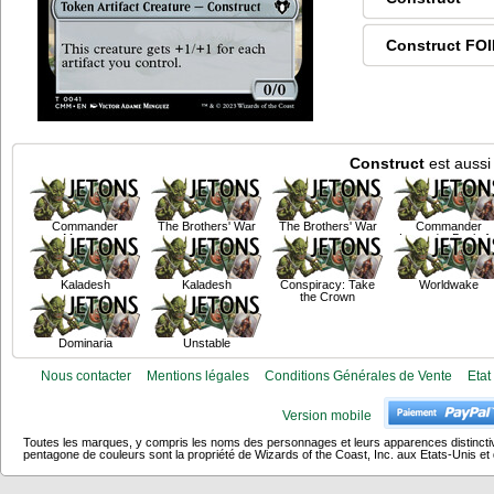
Construct FOI
Construct
est aussi
Commander
The Brothers' War
The Brothers' War
Commander
Masters
Legends: Battle fo
Baldur's Gate
Kaladesh
Kaladesh
Conspiracy: Take
Worldwake
the Crown
Dominaria
Unstable
Nous contacter
Mentions légales
Conditions Générales de Vente
Etat
Version mobile
Toutes les marques, y compris les noms des personnages et leurs apparences distincti
pentagone de couleurs sont la propriété de Wizards of the Coast, Inc. aux Etats-Unis et