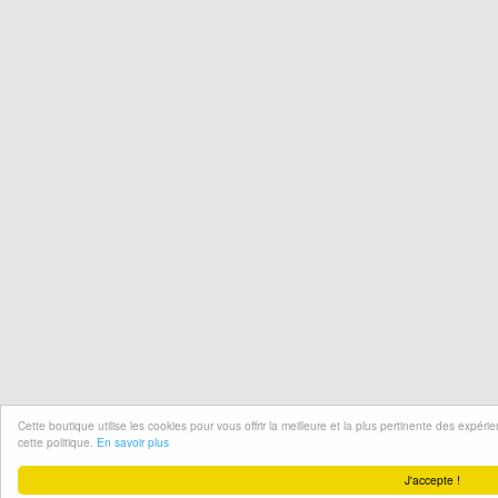
Cette boutique utilise les cookies pour vous offrir la meilleure et la plus pertinente des expér
cette politique.
En savoir plus
J'accepte !