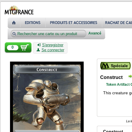
Avancé
S'enregistrer
0
Se connecter
Spéciale
Construct
Token Artifact
This creature ge
La l
Construct