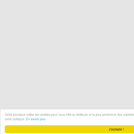
Cette boutique utilise les cookies pour vous offrir la meilleure et la plus pertinente des expér
cette politique.
En savoir plus
J'accepte !