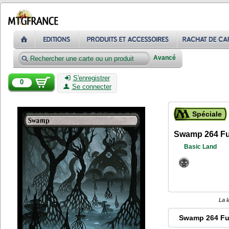
Avancé
S'enregistrer
0
Se connecter
Spéciale
Swamp 264 Fu
Basic Land
La l
Swamp 264 Fu