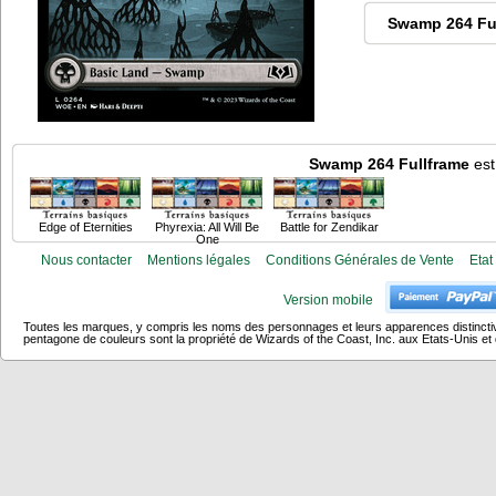
Swamp 264 Fu
Swamp 264 Fullframe
est
Edge of Eternities
Phyrexia: All Will Be
Battle for Zendikar
One
Nous contacter
Mentions légales
Conditions Générales de Vente
Etat
Version mobile
Toutes les marques, y compris les noms des personnages et leurs apparences distincti
pentagone de couleurs sont la propriété de Wizards of the Coast, Inc. aux Etats-Unis et