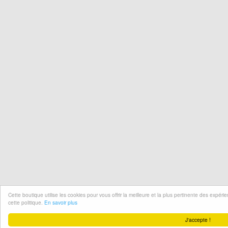
Cette boutique utilise les cookies pour vous offrir la meilleure et la plus pertinente des expér
cette politique.
En savoir plus
J'accepte !