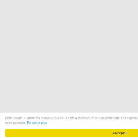
Cette boutique utilise les cookies pour vous offrir la meilleure et la plus pertinente des expér
cette politique.
En savoir plus
J'accepte !