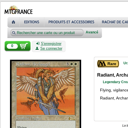
Avancé
S'enregistrer
0
Se connecter
Ur
Rare
Radiant, Arch
Legendary Cre
Flying, vigilanc
Radiant, Archang
La l