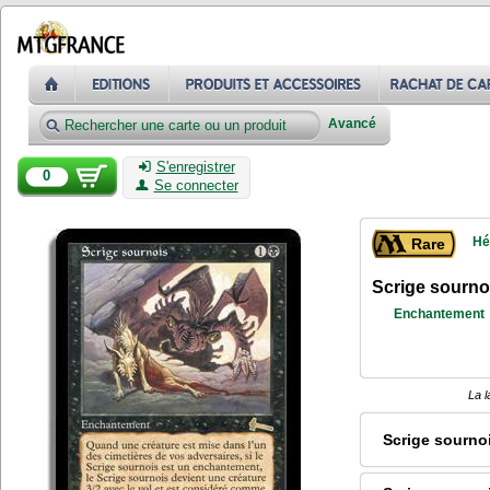
Avancé
S'enregistrer
0
Se connecter
Hé
Rare
Scrige sourno
Enchantement
La l
Scrige sourno