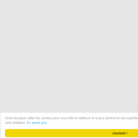
Cette boutique utilise les cookies pour vous offrir la meilleure et la plus pertinente des expér
cette politique.
En savoir plus
J'accepte !