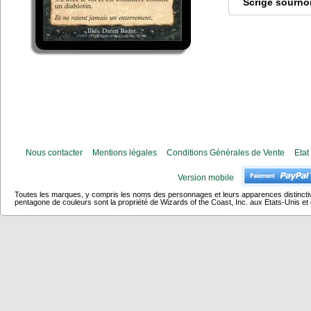
Scrige sourno
Nous contacter
Mentions légales
Conditions Générales de Vente
Etat
Version mobile
Toutes les marques, y compris les noms des personnages et leurs apparences distincti
pentagone de couleurs sont la propriété de Wizards of the Coast, Inc. aux Etats-Unis et