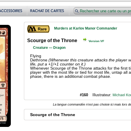
Murders at Karlov Manor Commander
Rare
Scourge of the Throne
Version VF
Creature — Dragon
Flying
Dethrone
(Whenever this creature attacks the player wi
life, put a +1/+1 counter on it.)
Whenever Scourge of the Throne attacks for the first tim
player with the most life or tied for most life, untap all 
phase, there is an additional combat phase.
#160
Illustrateur:
Michael Ko
La langue commandée n'est pas choisie ici mais lors de
Scourge of the Throne