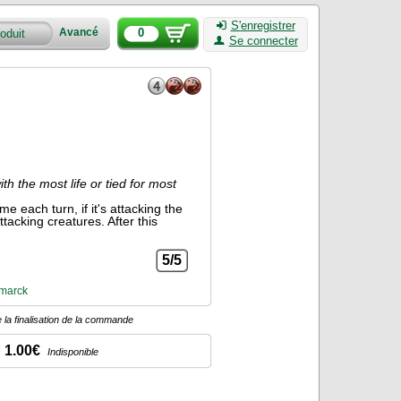
S'enregistrer
0
Avancé
Se connecter
th the most life or tied for most
e each turn, if it's attacking the
attacking creatures. After this
5/5
marck
 la finalisation de la commande
1.00€
Indisponible