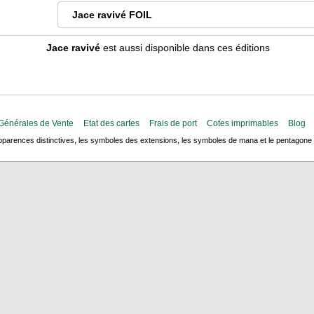
Jace ravivé FOIL
Jace ravivé
est aussi disponible dans ces éditions
Générales de Vente
Etat des cartes
Frais de port
Cotes imprimables
Blog
arences distinctives, les symboles des extensions, les symboles de mana et le pentagone de