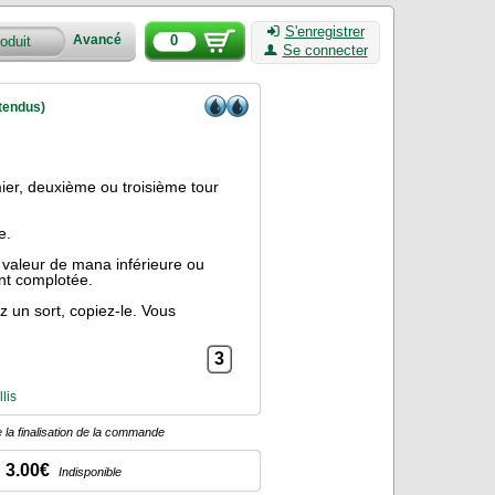
S'enregistrer
0
Avancé
Se connecter
étendus)
ier, deuxième ou troisième tour
e.
 valeur de mana inférieure ou
ent complotée.
z un sort, copiez-le. Vous
3
lis
 la finalisation de la commande
3.00€
Indisponible