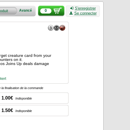
S'enregistrer
0
Avancé
Se connecter
rget creature card from your
unters on it.
dos Joins Up deals damage
kert
 la finalisation de la commande
1.00€
Indisponible
1.50€
Indisponible