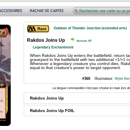
Outlaws of Thunder Junction (extended arts)
Rare
Rakdos Joins Up
Version VF
Legendary Enchantment
When Rakdos Joins Up enters the battlefield, return ta
graveyard to the battlefield with two additional +1/+1 co
Whenever a legendary creature you control dies, Rak
equal to that creature's power to target opponent.
#360
Illustrateur:
Wylie Bec
La langue commandée n'est pas choisie ici mais lors de
Rakdos Joins Up
Rakdos Joins Up FOIL