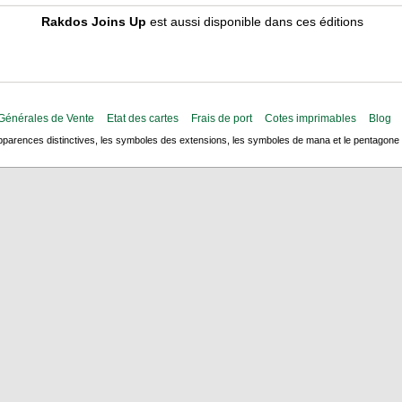
Rakdos Joins Up
est aussi disponible dans ces éditions
Générales de Vente
Etat des cartes
Frais de port
Cotes imprimables
Blog
arences distinctives, les symboles des extensions, les symboles de mana et le pentagone de