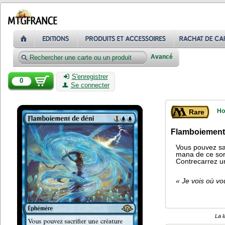
Avancé
S'enregistrer
0
Se connecter
Ho
Rare
Flamboiement
Vous pouvez sac
mana de ce sor
Contrecarrez un
« Je vois où vo
La l