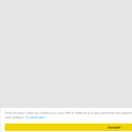
Cette boutique utilise les cookies pour vous offrir la meilleure et la plus pertinente des expér
cette politique.
En savoir plus
J'accepte !