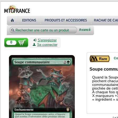
Avancé
S'enregistrer
0
Se connecter
Co
Rare
Soupe commu
Quand la Soupe
piochent chacu
communautaire,
piochée de cet
À chaque fois q
X marqueurs +1
« ingrédient »
La l