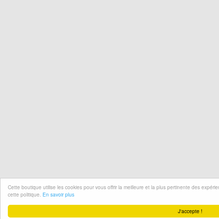
Cette boutique utilise les cookies pour vous offrir la meilleure et la plus pertinente des expér
cette politique.
En savoir plus
J'accepte !