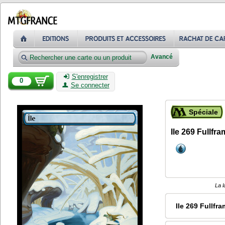
Avancé
S'enregistrer
0
Se connecter
Spéciale
Ile 269 Fullfr
La l
Ile 269 Fullfr