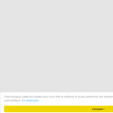
Cette boutique utilise les cookies pour vous offrir la meilleure et la plus pertinente des expér
cette politique.
En savoir plus
J'accepte !