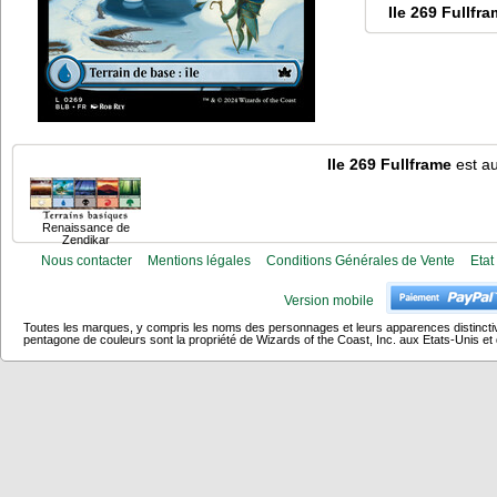
Ile 269 Fullfr
Ile 269 Fullframe
est au
Renaissance de
Zendikar
Nous contacter
Mentions légales
Conditions Générales de Vente
Etat
Version mobile
Toutes les marques, y compris les noms des personnages et leurs apparences distincti
pentagone de couleurs sont la propriété de Wizards of the Coast, Inc. aux Etats-Unis et