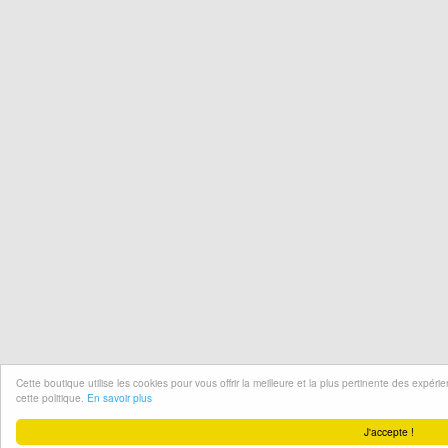
Cette boutique utilise les cookies pour vous offrir la meilleure et la plus pertinente des expér
cette politique.
En savoir plus
J'accepte !