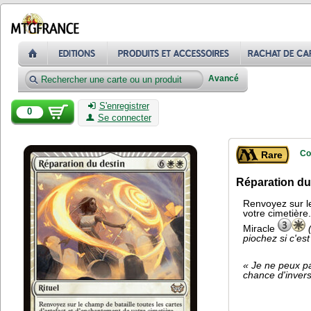
Avancé
S'enregistrer
0
Se connecter
Co
Rare
Réparation du
Renvoyez sur le
votre cimetière.
Miracle
piochez si c'es
« Je ne peux p
chance d'inverse