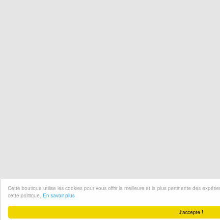
Cette boutique utilise les cookies pour vous offrir la meilleure et la plus pertinente des expér
cette politique.
En savoir plus
J'accepte !