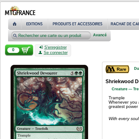
Avancé
S'enregistrer
0
Se connecter
Du
Rare
Shriekwood D
Creature — Tre
Trample
Whenever you at
greatest power
With every soul