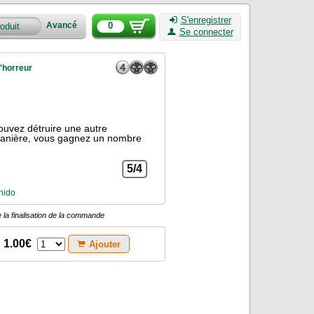
S'enregistrer
0
Avancé
Se connecter
'horreur
ouvez détruire une autre
e manière, vous gagnez un nombre
5/4
hido
 la finalisation de la commande
1.00€
Ajouter