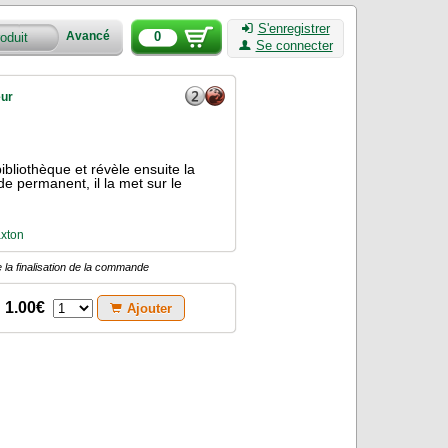
S'enregistrer
0
Avancé
Se connecter
eur
ibliothèque et révèle ensuite la
de permanent, il la met sur le
axton
 la finalisation de la commande
1.00€
Ajouter