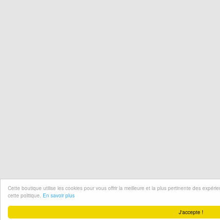
Cette boutique utilise les cookies pour vous offrir la meilleure et la plus pertinente des expér
cette politique.
En savoir plus
J'accepte !