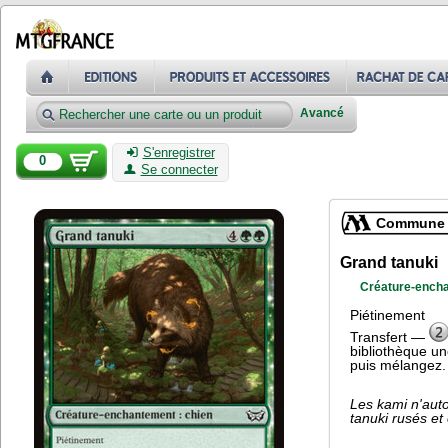
Avancé
S'enregistrer
0
Se connecter
Commune
Grand tanuki
Créature-encha
Piétinement
Transfert —
bibliothèque un
puis mélangez.
Les kami n'auto
tanuki rusés et